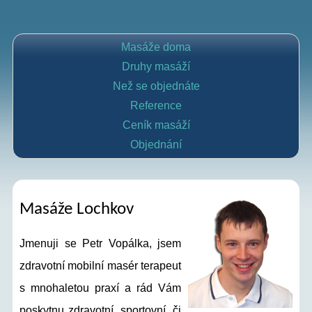
Masáže doma
Druhy masáží
Než se objednáte
Reference
Ceník masáží
Objednání
Masáže Lochkov
Jmenuji se Petr Vopálka, jsem
zdravotní mobilní masér terapeut
s mnohaletou praxí a rád Vám
poskytnu zdravotní, sportovní, či