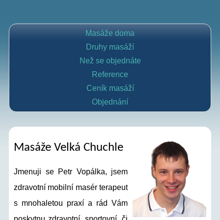
Masáže doma
Druhy masáží
Než se objednáte
Reference
Ceník masáží
Objednání
Masáže Velká Chuchle
Jmenuji se Petr Vopálka, jsem
zdravotní mobilní masér terapeut
s mnohaletou praxí a rád Vám
poskytnu zdravotní, sportovní, či